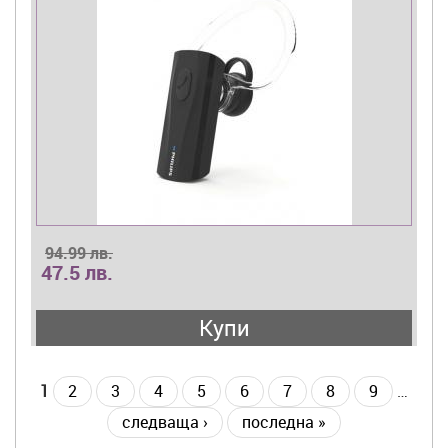
94.99 лв.
47.5 лв.
Купи
1
2
3
4
5
6
7
8
9
…
следваща ›
последна »