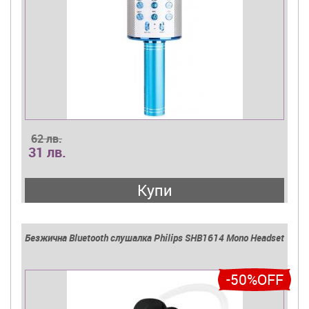
62 лв.
31 лв.
Купи
Безжична Bluetooth слушалка Philips SHB1614 Mono Headset
-50%OFF