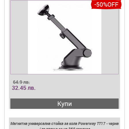
-50%OFF
64.9 лв.
32.45 лв.
Купи
Магнитна универсална стойка за кола Powerway TT17 - черна
/ въртяща се на 360 градуса