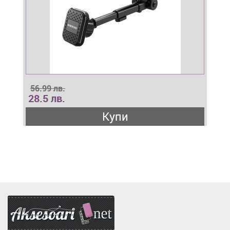
56.99 лв.
28.5 лв.
Купи
Аксесоари.нет